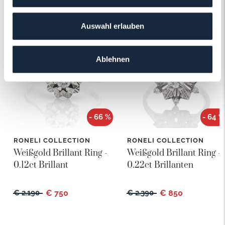
Das könnte Ihnen auch gefallen!
Auswahl erlauben
Ablehnen
- 66 %
- 64 %
RONELI COLLECTION
RONELI COLLECTION
Weißgold Brillant Ring -
Weißgold Brillant Ring -
0.12ct Brillant
0.22ct Brillanten
€ 2.190
€ 750
€ 2.390
€ 850