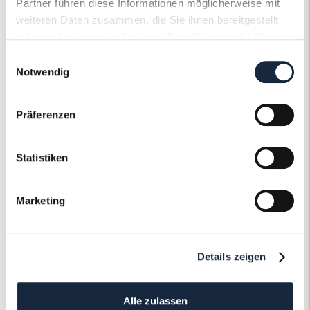
Partner führen diese Informationen möglicherweise mit
weiteren Daten zusammen, die Sie ihnen bereitgestellt
haben oder die sie im Rahmen Ihrer Nutzung der Dienste
gesammelt haben.
Einwilligungsauswahl
Notwendig
Der Roneli
Präferenzen
Schmuckervice
Statistiken
Erfahren Sie mehr über unseren
Schmuckservice!
Marketing
Mehr erfahren
Details zeigen
Alle zulassen