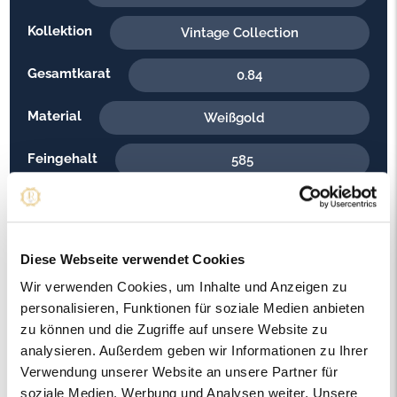
Kollektion
Vintage Collection
Gesamtkarat
0.84
Material
Weißgold
Feingehalt
585
Gewicht
5.80
Steinfarbe
G - Feines Weiss
Diese Webseite verwendet Cookies
Steinqualität
Wir verwenden Cookies, um Inhalte und Anzeigen zu
VS1
personalisieren, Funktionen für soziale Medien anbieten
Edelsteinfarbe
zu können und die Zugriffe auf unsere Website zu
Diamant
analysieren. Außerdem geben wir Informationen zu Ihrer
Ringweite in mm
Verwendung unserer Website an unsere Partner für
61
soziale Medien, Werbung und Analysen weiter. Unsere