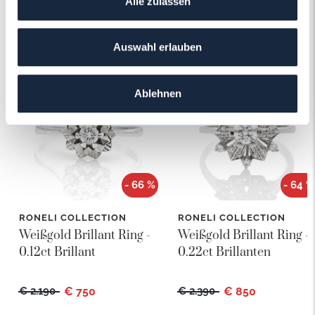
Alle zulassen
Das könnte Ihnen auch gefallen!
Auswahl erlauben
Ablehnen
- 66 %
- 64 %
RONELI COLLECTION
RONELI COLLECTION
Weißgold Brillant Ring -
Weißgold Brillant Ring -
0.12ct Brillant
0.22ct Brillanten
€ 2.190
€ 750
€ 2.390
€ 850