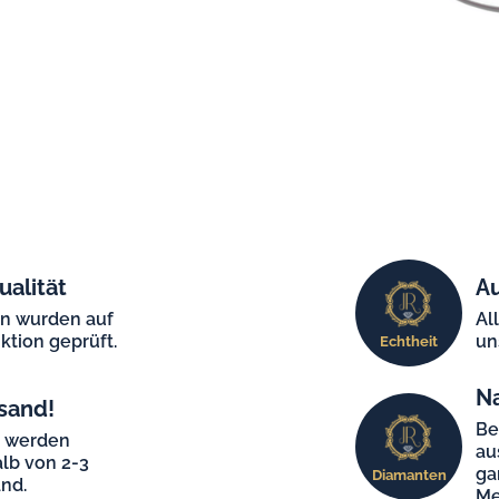
ualität
Au
en wurden auf
Al
ktion geprüft.
un
Echtheit
N
sand!
Be
e werden
au
lb von 2-3
ga
Diamanten
nd.
Me