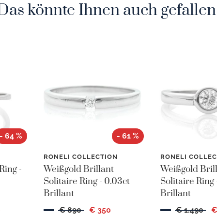
Das könnte Ihnen auch gefallen
- 64 %
- 61 %
N
RONELI COLLECTION
RONELI COLLEC
Ring -
Weißgold Brillant
Weißgold Bril
Solitaire Ring - 0.03ct
Solitaire Ring 
Brillant
Brillant
0
€ 890
€ 350
€ 1.490
€