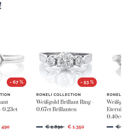
!
- 67 %
- 53 %
TION
RONELI COLLECTION
RONELI CO
lant
Weißgold Brillant Ring -
Weißgold 
- 0.23ct
0.67ct Brillanten
Eternity R
0.40ct Bri
 490
€ 2.890
€ 1.350
€ 3.2