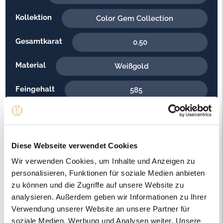
Kollektion
Color Gem Collection
Gesamtkarat
0.50
Material
Weißgold
Feingehalt
585
Gewicht
3.00
Steinfarbe
G - Feines Weiss
Diese Webseite verwendet Cookies
Steinqualität
Wir verwenden Cookies, um Inhalte und Anzeigen zu
SI2
personalisieren, Funktionen für soziale Medien anbieten
Edelsteinfarbe
zu können und die Zugriffe auf unsere Website zu
Rot
analysieren. Außerdem geben wir Informationen zu Ihrer
Ringweite in mm
Verwendung unserer Website an unsere Partner für
55
soziale Medien, Werbung und Analysen weiter. Unsere