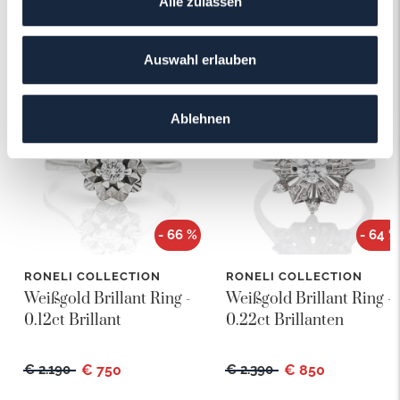
Alle zulassen
Das könnte Ihnen auch gefallen!
Auswahl erlauben
Ablehnen
- 66 %
- 64 %
RONELI COLLECTION
RONELI COLLECTION
Weißgold Brillant Ring -
Weißgold Brillant Ring -
0.12ct Brillant
0.22ct Brillanten
€ 2.190
€ 750
€ 2.390
€ 850