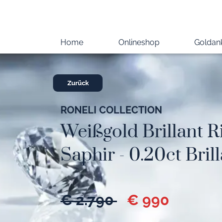
Home
Onlineshop
Goldan
Zurück
RONELI COLLECTION
Weißgold Brillant R
Saphir - 0.20ct Bril
€ 2.790
€ 990