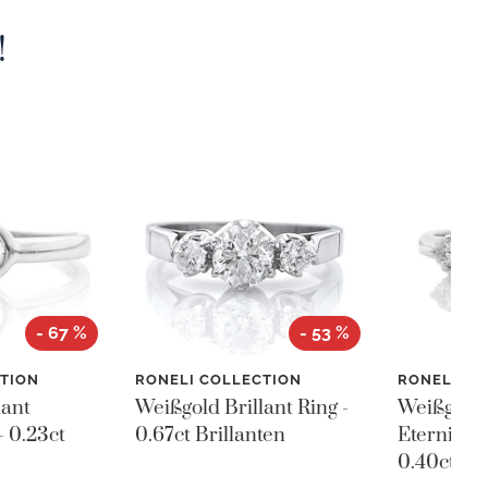
!
- 67 %
- 53 %
TION
RONELI COLLECTION
RONELI CO
lant
Weißgold Brillant Ring -
Weißgold 
- 0.23ct
0.67ct Brillanten
Eternity R
0.40ct Bri