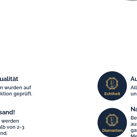
ualität
Au
en wurden auf
Al
ktion geprüft.
un
Echtheit
N
sand!
Be
e werden
au
lb von 2-3
ga
Diamanten
nd.
Me