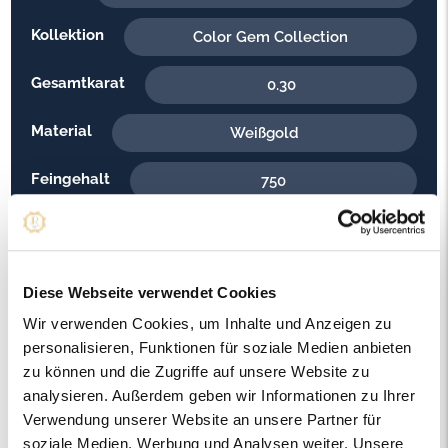
Kollektion
Color Gem Collection
Gesamtkarat
0.30
Material
Weißgold
Feingehalt
750
Gewicht
5.70
Steinfarbe
G - Feines Weiss
Diese Webseite verwendet Cookies
Steinqualität
Wir verwenden Cookies, um Inhalte und Anzeigen zu
SI2
personalisieren, Funktionen für soziale Medien anbieten
Edelsteinfarbe
zu können und die Zugriffe auf unsere Website zu
Rot
analysieren. Außerdem geben wir Informationen zu Ihrer
Ringweite in mm
Verwendung unserer Website an unsere Partner für
53
soziale Medien, Werbung und Analysen weiter. Unsere