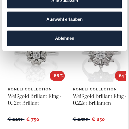
Alle zulassen
Das könnte Ihnen auch gefallen!
Auswahl erlauben
Ablehnen
- 66 %
- 64 %
RONELI COLLECTION
RONELI COLLECTION
Weißgold Brillant Ring -
Weißgold Brillant Ring -
0.12ct Brillant
0.22ct Brillanten
€ 2.190
€ 750
€ 2.390
€ 850