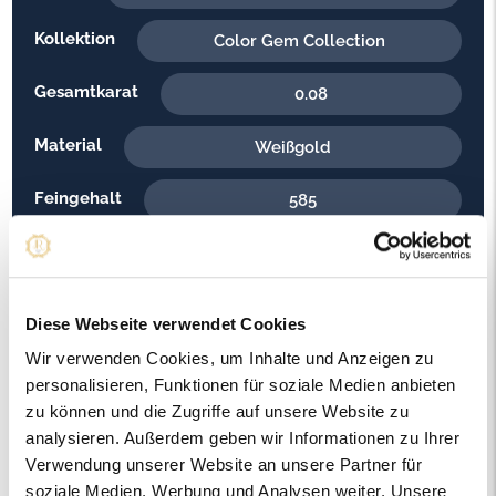
Kollektion
Color Gem Collection
Gesamtkarat
0.08
Material
Weißgold
Feingehalt
585
Gewicht
4.30
Steinfarbe
G - Feines Weiss
Diese Webseite verwendet Cookies
Steinqualität
Wir verwenden Cookies, um Inhalte und Anzeigen zu
SI1
personalisieren, Funktionen für soziale Medien anbieten
Edelsteinfarbe
zu können und die Zugriffe auf unsere Website zu
Blau
analysieren. Außerdem geben wir Informationen zu Ihrer
Ringweite in mm
Verwendung unserer Website an unsere Partner für
59
soziale Medien, Werbung und Analysen weiter. Unsere