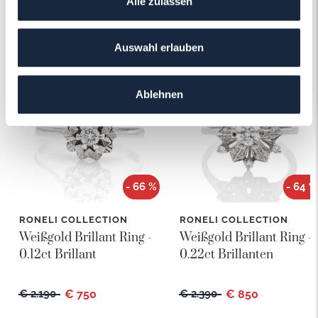
Alle zulassen
Das könnte Ihnen auch gefallen!
Auswahl erlauben
Ablehnen
- 66 %
- 64 %
RONELI COLLECTION
RONELI COLLECTION
Weißgold Brillant Ring -
Weißgold Brillant Ring -
0.12ct Brillant
0.22ct Brillanten
€ 2.190
€ 750
€ 2.390
€ 850