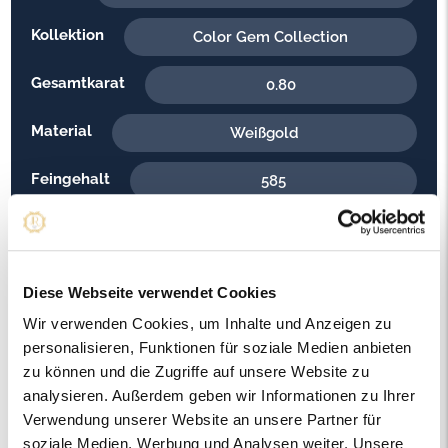
Kollektion
Color Gem Collection
Gesamtkarat
0.80
Material
Weißgold
Feingehalt
585
Gewicht
7.00
Steinfarbe
H - Weiss
Diese Webseite verwendet Cookies
Steinqualität
Wir verwenden Cookies, um Inhalte und Anzeigen zu
SI1
personalisieren, Funktionen für soziale Medien anbieten
Edelsteinfarbe
zu können und die Zugriffe auf unsere Website zu
Diamant
analysieren. Außerdem geben wir Informationen zu Ihrer
Ringweite in mm
Verwendung unserer Website an unsere Partner für
53
soziale Medien, Werbung und Analysen weiter. Unsere