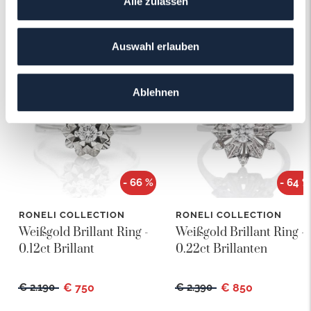
Alle zulassen
Das könnte Ihnen auch gefallen!
Auswahl erlauben
Ablehnen
- 66 %
- 64 %
RONELI COLLECTION
RONELI COLLECTION
Weißgold Brillant Ring -
Weißgold Brillant Ring -
0.12ct Brillant
0.22ct Brillanten
€ 2.190
€ 750
€ 2.390
€ 850