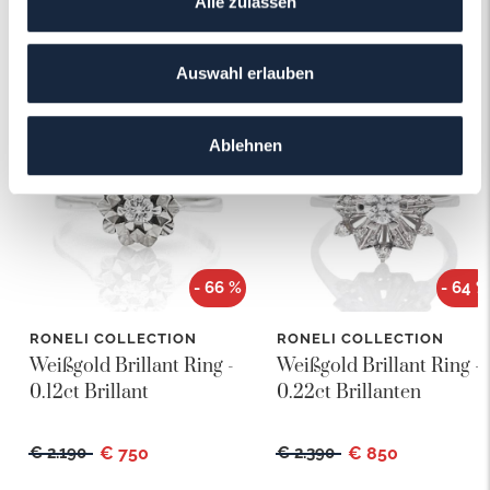
Alle zulassen
Das könnte Ihnen auch gefallen!
Auswahl erlauben
Ablehnen
- 66 %
- 64 %
RONELI COLLECTION
RONELI COLLECTION
Weißgold Brillant Ring -
Weißgold Brillant Ring -
0.12ct Brillant
0.22ct Brillanten
€ 2.190
€ 750
€ 2.390
€ 850