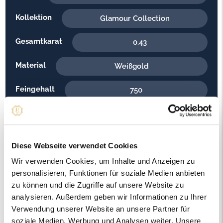
Kollektion
Glamour Collection
Gesamtkarat
0.43
Material
Weißgold
Feingehalt
750
Gewicht
5.50
Steinfarbe
G - Feines Weiss
Diese Webseite verwendet Cookies
Steinqualität
Wir verwenden Cookies, um Inhalte und Anzeigen zu
VS2
personalisieren, Funktionen für soziale Medien anbieten
Edelsteinfarbe
zu können und die Zugriffe auf unsere Website zu
Diamant
analysieren. Außerdem geben wir Informationen zu Ihrer
Ringweite in mm
Verwendung unserer Website an unsere Partner für
51
soziale Medien, Werbung und Analysen weiter. Unsere