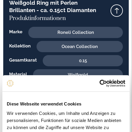
Weißgold Ring mit Perlen
Brillanten - ca. 0.15ct Diamanten
Produktinformationen
Marke
Roneli Collection
Kollektion
Ocean Collection
Gesamtkarat
0.15
Material
Weißgold
Feingehalt
585
Gewicht
7.50
Diese Webseite verwendet Cookies
Wir verwenden Cookies, um Inhalte und Anzeigen zu
Steinfarbe
G - Feines Weiss
personalisieren, Funktionen für soziale Medien anbieten
zu können und die Zugriffe auf unsere Website zu
Steinqualität
SI1