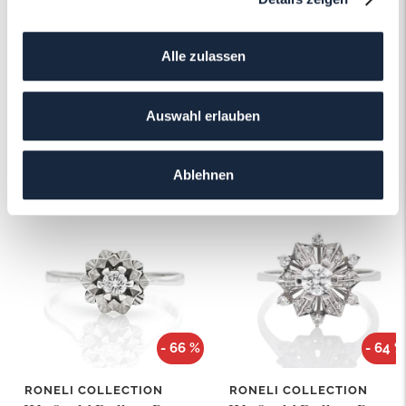
Mehr erfahren
Alle zulassen
Auswahl erlauben
Das könnte Ihnen auch gefallen!
Ablehnen
- 66 %
- 64 %
RONELI COLLECTION
RONELI COLLECTION