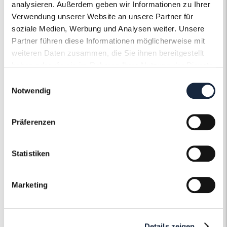
analysieren. Außerdem geben wir Informationen zu Ihrer
Verwendung unserer Website an unsere Partner für
Edelsteinfarbe
Diamant
soziale Medien, Werbung und Analysen weiter. Unsere
Partner führen diese Informationen möglicherweise mit
Ringweite in mm
59
weiteren Daten zusammen, die Sie ihnen bereitgestellt
haben oder die sie im Rahmen Ihrer Nutzung der Dienste
Artikelnummer
56220
gesammelt haben.
Einwilligungsauswahl
Notwendig
Präferenzen
Der Roneli
Statistiken
Schmuckervice
Marketing
Erfahren Sie mehr über unseren
Schmuckservice!
Details zeigen