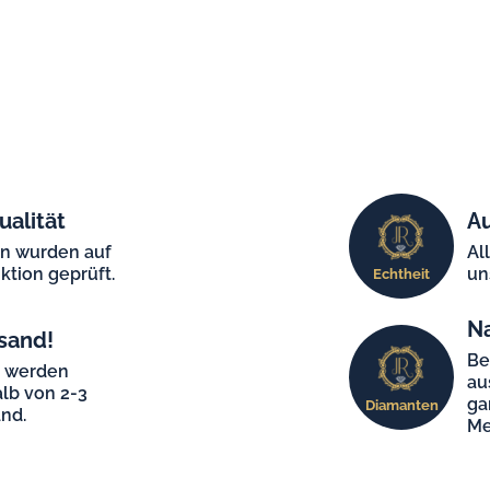
ualität
Au
en wurden auf
Al
ktion geprüft.
un
Echtheit
N
sand!
Be
e werden
au
lb von 2-3
ga
Diamanten
nd.
Me