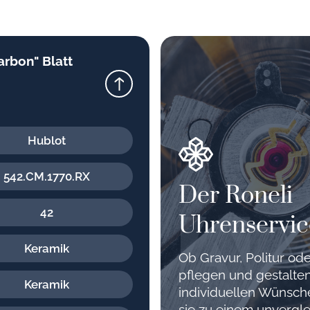
arbon" Blatt
Hublot
542.CM.1770.RX
Der Roneli
42
Uhrenservic
Keramik
Ob Gravur, Politur o
pflegen und gestalten
Keramik
individuellen Wünsc
sie zu einem unvergle