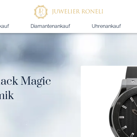
kauf
Diamantenankauf
Uhrenankauf
lack Magic
mik