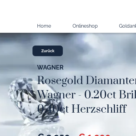
Home
Onlineshop
Goldan
Zurück
WAGNER
Rosegold Diamante
Wagner - 0.20ct Bri
0.40ct Herzschliff