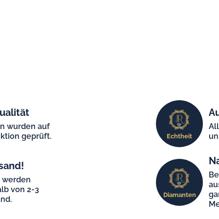
ualität
Au
en wurden auf
Al
ktion geprüft.
un
Echtheit
N
sand!
Be
e werden
au
lb von 2-3
ga
Diamanten
nd.
Me