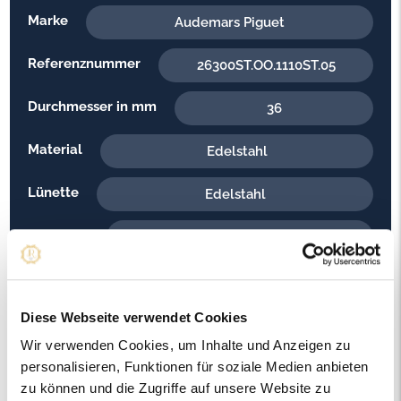
Marke
Audemars Piguet
Referenznummer
26300ST.OO.1110ST.05
Durchmesser in mm
36
Material
Edelstahl
Lünette
Edelstahl
Armband
Edelstahl
Aufzug
Automatik
Diese Webseite verwendet Cookies
Baujahr
2010
Wir verwenden Cookies, um Inhalte und Anzeigen zu
Besonderheit
Chronograph
personalisieren, Funktionen für soziale Medien anbieten
zu können und die Zugriffe auf unsere Website zu