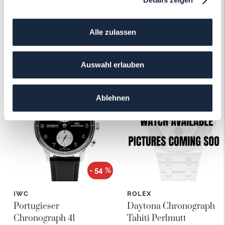
Alle zulassen
Das könnte Ihnen auch gefallen!
Auswahl erlauben
Ablehnen
- 54 %
IWC
ROLEX
Portugieser
Daytona Chronograph
Chronograph 41
Tahiti Perlmutt