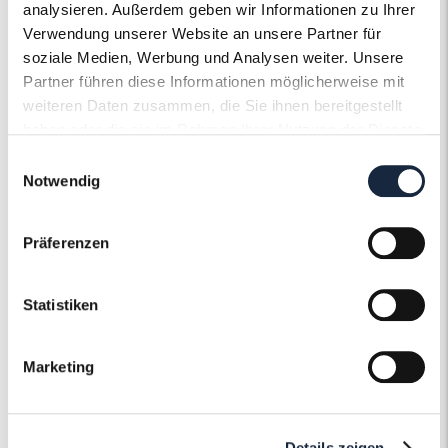
Ziffernblattfarbe
Weiß
analysieren. Außerdem geben wir Informationen zu Ihrer
Verwendung unserer Website an unsere Partner für
soziale Medien, Werbung und Analysen weiter. Unsere
Partner führen diese Informationen möglicherweise mit
weiteren Daten zusammen, die Sie ihnen bereitgestellt
haben oder die sie im Rahmen Ihrer Nutzung der Dienste
gesammelt haben.
Einwilligungsauswahl
Der Roneli
Notwendig
Uhrenservice
Präferenzen
Ob Gravur, Politur oder ein neues Armband
– Gerne pflegen und gestalten wir Ihre Uhr
Statistiken
nach Ihren individuellen Wünschen und
Vorstellungen und machen sie zu einem
unvergleichlichen Einzelstück.
Marketing
Mehr erfahren
Details zeigen