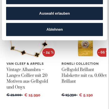
Das könnte Ihnen auch gefallen!
Auswahl erlauben
Ablehnen
- 24 %
- 66 %
VAN CLEEF & ARPELS
RONELI COLLECTION
Vintage Alhambra –
Gelbgold Brillant
Langes Collier mit 20
Halskette mit ca. 0.60ct
Motiven aus Gelbgold
Brillant
und Onyx
€ 21.000
€ 15.990
€ 15.390
€ 5.190