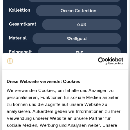
Kollektion
Ocean Collection
Gesamtkarat
0.08
Material
Weißgold
Feingehalt
585
Gewicht
5.30
Steinfarbe
G - Feines Weiss
Diese Webseite verwendet Cookies
Wir verwenden Cookies, um Inhalte und Anzeigen zu
Steinqualität
SI1
personalisieren, Funktionen für soziale Medien anbieten
zu können und die Zugriffe auf unsere Website zu
Edelsteinfarbe
Diamant
analysieren. Außerdem geben wir Informationen zu Ihrer
Verwendung unserer Website an unsere Partner für
Artikelnummer
56765
soziale Medien, Werbung und Analysen weiter. Unsere