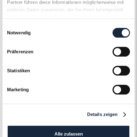
Partner führen diese Informationen möglicherweise mit
weiteren Daten zusammen, die Sie ihnen bereitgestellt
haben oder die sie im Rahmen Ihrer Nutzung der Dienste
gesammelt haben.
Einwilligungsauswahl
Notwendig
Der Roneli
Schmuckervice
Präferenzen
Erfahren Sie mehr über unseren
Statistiken
Schmuckservice!
Marketing
Mehr erfahren
Details zeigen
Alle zulassen