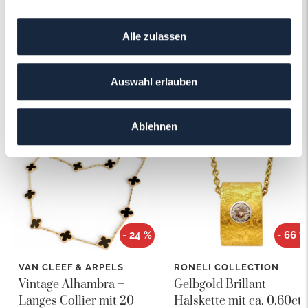
Alle zulassen
Auswahl erlauben
Das könnte Ihnen auch gefallen!
Ablehnen
- 24 %
- 66 %
VAN CLEEF & ARPELS
RONELI COLLECTION
Vintage Alhambra –
Gelbgold Brillant
Langes Collier mit 20
Halskette mit ca. 0.60ct