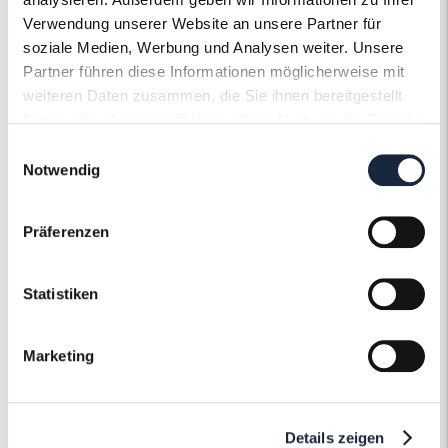
Steinqualität
SI2
Verwendung unserer Website an unsere Partner für
soziale Medien, Werbung und Analysen weiter. Unsere
Edelsteinfarbe
Diamant
Partner führen diese Informationen möglicherweise mit
weiteren Daten zusammen, die Sie ihnen bereitgestellt
Artikelnummer
57253
haben oder die sie im Rahmen Ihrer Nutzung der Dienste
gesammelt haben.
Einwilligungsauswahl
Notwendig
Präferenzen
Der Roneli
Schmuckervice
Statistiken
Erfahren Sie mehr über unseren
Marketing
Schmuckservice!
Mehr erfahren
Details zeigen