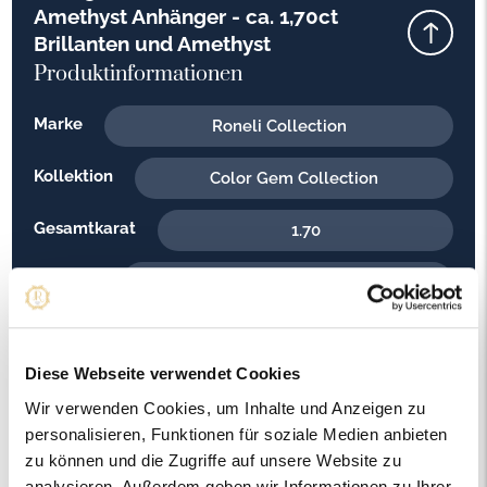
Amethyst Anhänger - ca. 1,70ct
Brillanten und Amethyst
Produktinformationen
Marke
Roneli Collection
Kollektion
Color Gem Collection
Gesamtkarat
1.70
Material
Weißgold
Feingehalt
585
Diese Webseite verwendet Cookies
Gewicht
10.70
Wir verwenden Cookies, um Inhalte und Anzeigen zu
personalisieren, Funktionen für soziale Medien anbieten
Steinfarbe
H - Weiss
zu können und die Zugriffe auf unsere Website zu
analysieren. Außerdem geben wir Informationen zu Ihrer