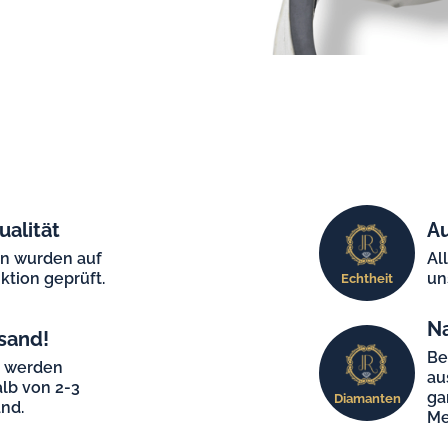
ualität
Au
en wurden auf
Al
ktion geprüft.
un
Echtheit
N
sand!
Be
e werden
au
lb von 2-3
ga
Diamanten
nd.
Me