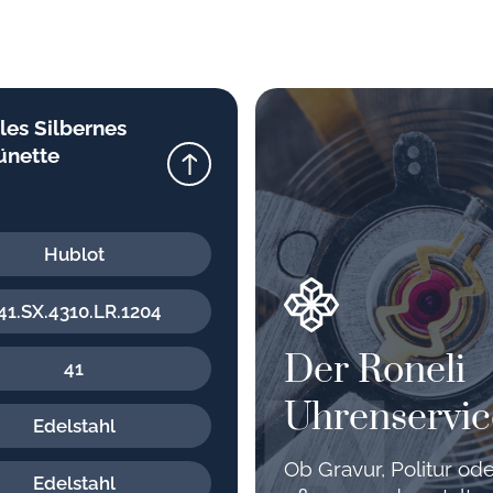
les Silbernes
ünette
Hublot
41.SX.4310.LR.1204
Der Roneli
41
Uhrenservic
Edelstahl
Ob Gravur, Politur o
Edelstahl