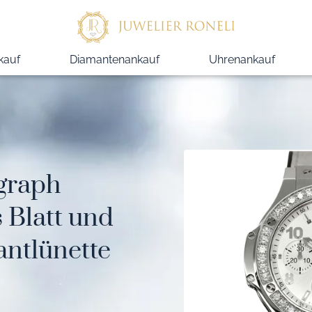
kauf
Diamantenankauf
Uhrenankauf
graph
 Blatt und
ntlünette