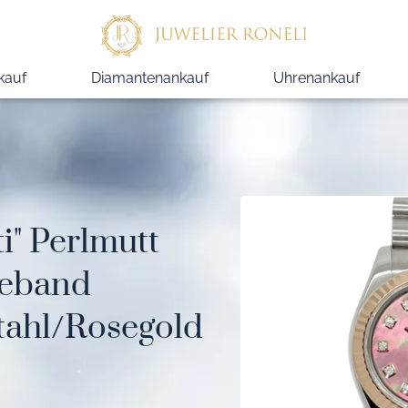
kauf
Diamantenankauf
Uhrenankauf
i" Perlmutt
eeband
Stahl/Rosegold