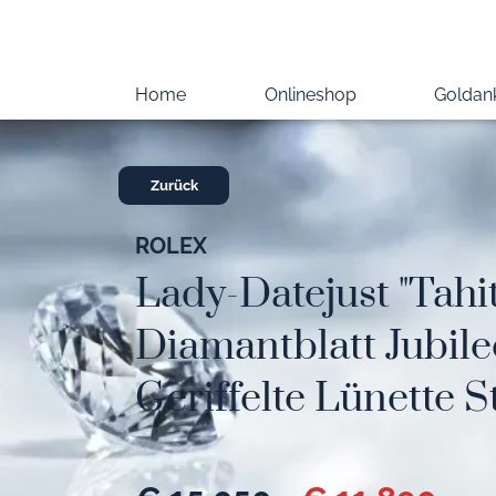
Home
Onlineshop
Goldan
Zurück
ROLEX
Lady-Datejust "Tahit
Diamantblatt Jubil
Geriffelte Lünette 