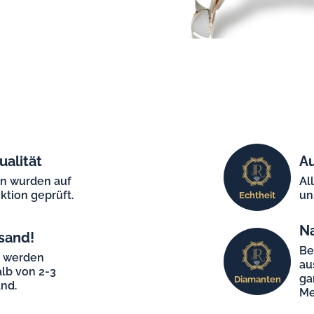
ualität
Au
en wurden auf
Al
ktion geprüft.
un
Echtheit
N
sand!
Be
e werden
au
lb von 2-3
ga
Diamanten
nd.
Me