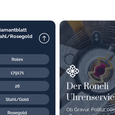
Diamantblatt
Stahl/Rosegold
Rolex
179171
Der Roneli
26
Uhrenservic
Stahl/Gold
Ob Gravur, Politur o
Rosegold