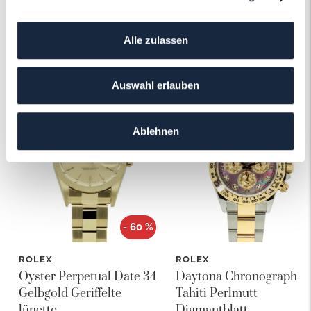
Alle zulassen
Das könnte Ihnen auch gefallen!
Auswahl erlauben
Ablehnen
- 60 %
ROLEX
ROLEX
Oyster Perpetual Date 34
Daytona Chronograph
Gelbgold Geriffelte
Tahiti Perlmutt
lünette
Diamantblatt