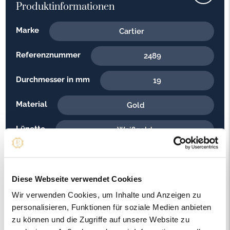
Produktinformationen
Marke
Cartier
Referenznummer
2489
Durchmesser in mm
19
Material
Gold
Lünette
Weißgold
Armband
Weißgold
Aufzug
Diese Webseite verwendet Cookies
Quarz
Wir verwenden Cookies, um Inhalte und Anzeigen zu
Baujahr
2008
personalisieren, Funktionen für soziale Medien anbieten
zu können und die Zugriffe auf unsere Website zu
Ziffernblattfarbe
Silber