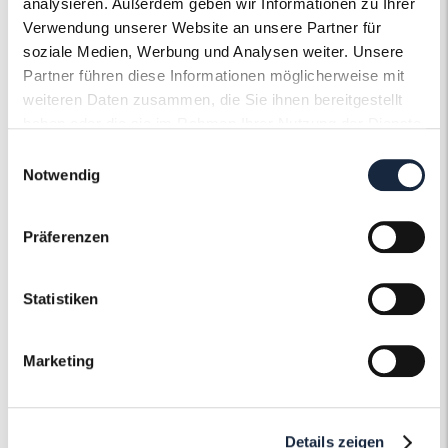
analysieren. Außerdem geben wir Informationen zu Ihrer
Verwendung unserer Website an unsere Partner für
soziale Medien, Werbung und Analysen weiter. Unsere
Partner führen diese Informationen möglicherweise mit
weiteren Daten zusammen, die Sie ihnen bereitgestellt
haben oder die sie im Rahmen Ihrer Nutzung der Dienste
gesammelt haben.
Der Roneli
Einwilligungsauswahl
Notwendig
Uhrenservice
Präferenzen
Ob Gravur, Politur oder ein neues Armband
– Gerne pflegen und gestalten wir Ihre Uhr
Statistiken
nach Ihren individuellen Wünschen und
Vorstellungen und machen sie zu einem
unvergleichlichen Einzelstück.
Marketing
Mehr erfahren
Details zeigen