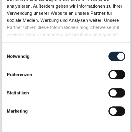
Unsere Verkaufsflächen
analysieren. Außerdem geben wir Informationen zu Ihrer
beherbergen ein
Verwendung unserer Website an unsere Partner für
umfassendes Angebot an
soziale Medien, Werbung und Analysen weiter. Unsere
Schmuck und Uhren aller Art
Partner führen diese Informationen möglicherweise mit
und Herkunft
weiteren Daten zusammen, die Sie ihnen bereitgestellt
haben oder die sie im Rahmen Ihrer Nutzung der Dienste
gesammelt haben.
Einwilligungsauswahl
Notwendig
Präferenzen
Hohe Preistransparenz
Unsere Materialspreise
Statistiken
werden stündlich mit den
weltweiten Märkten
Marketing
abgeglichen um Ihnen einen
fairen Preis zu bieten