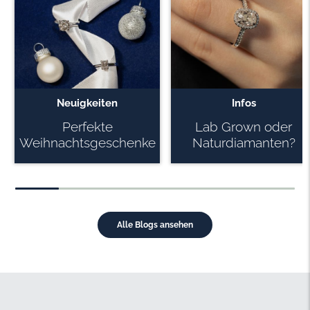
Neuigkeiten
Infos
Perfekte
Lab Grown oder
Weihnachtsgeschenke
Naturdiamanten?
für Ihren Geliebten
Alle Blogs ansehen