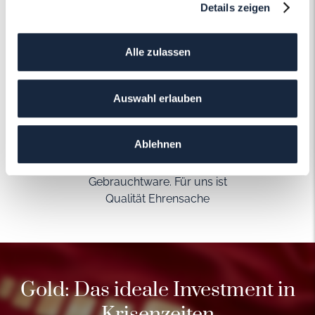
Details zeigen
Alle zulassen
Garantierte Qualität
Auswahl erlauben
Wir brüsten uns mit einer
sehr strikten
Ablehnen
Qualitätskontrolle bei Kauf
von Neu- und
Gebrauchtware. Für uns ist
Qualität Ehrensache
Gold: Das ideale Investment in
Krisenzeiten