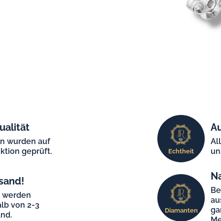
ualität
Au
en wurden auf
Al
ktion geprüft.
un
Echtheit
N
sand!
Be
e werden
au
lb von 2-3
ga
Diamanten
nd.
Me