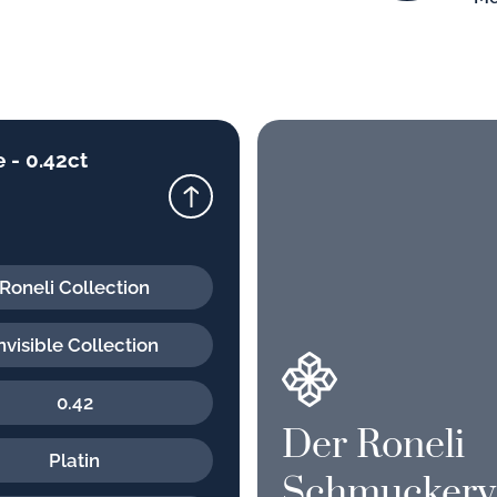
e - 0.42ct
Roneli Collection
nvisible Collection
0.42
Der Roneli
Platin
Schmuckerv