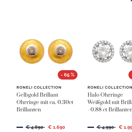
- 65 %
RONELI COLLECTION
RONELI COLLECTIO
Gelbgold Brillant
Halo Ohrringe
Ohrringe mit ca. 0.30ct
Weißgold mit Bril
Brillanten
- 0.88 ct Brillante
€ 4.890
€ 1.690
€ 4.990
€ 1.9