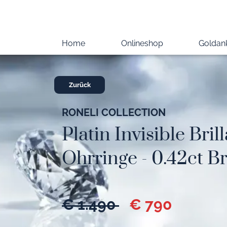
Home
Onlineshop
Goldan
Zurück
RONELI COLLECTION
Platin Invisible Bril
Ohrringe - 0.42ct Br
€ 1.490
€ 790