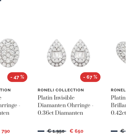
- 47 %
- 67 %
TION
RONELI COLLECTION
RONELI CO
e
Platin Invisible
Platin Inv
rringe -
Diamanten Ohrringe -
Brillanten
nten
0.36ct Diamanten
0.42ct Bri
 790
€ 1.950
€ 650
€ 1.4